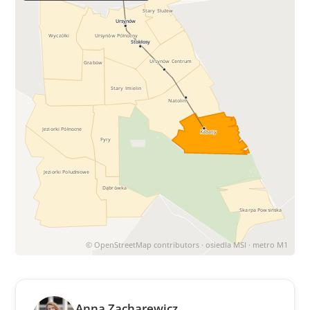
Stary Służew
Ursynów
Wyczółki
Ursynów Północny
Stokłosy
Ursynów Centrum
Grabów
Stary Imielin
Natolin
Jeziorki Północne
Kabaty
Pyry
Jeziorki Południowe
Dąbrówka
Skarpa Powsińska
© OpenStreetMap contributors · osiedla MSI · metro M1
Anna Zacharewicz