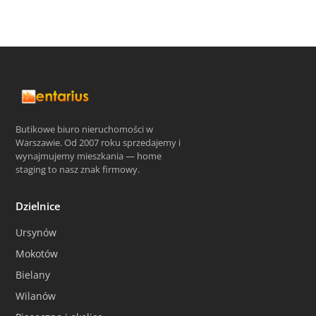
Butikowe biuro nieruchomości w
Warszawie. Od 2007 roku sprzedajemy i
wynajmujemy mieszkania — home
staging to nasz znak firmowy.
Dzielnice
Ursynów
Mokotów
Bielany
Wilanów