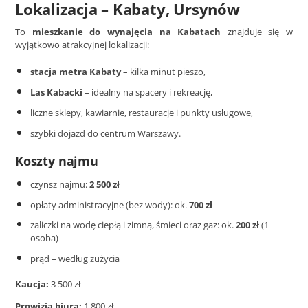
Lokalizacja – Kabaty, Ursynów
To
mieszkanie do wynajęcia na Kabatach
znajduje się w
wyjątkowo atrakcyjnej lokalizacji:
stacja metra Kabaty
– kilka minut pieszo,
Las Kabacki
– idealny na spacery i rekreację,
liczne sklepy, kawiarnie, restauracje i punkty usługowe,
szybki dojazd do centrum Warszawy.
Koszty najmu
czynsz najmu:
2 500 zł
opłaty administracyjne (bez wody): ok.
700 zł
zaliczki na wodę ciepłą i zimną, śmieci oraz gaz: ok.
200 zł
(1
osoba)
prąd – według zużycia
Kaucja:
3 500 zł
Prowizja biura:
1 800 zł