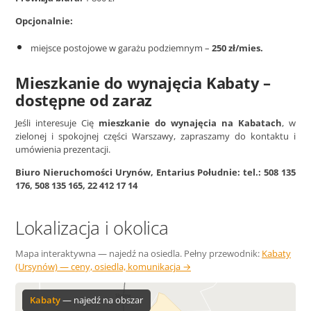
Opcjonalnie:
miejsce postojowe w garażu podziemnym –
250 zł/mies.
Mieszkanie do wynajęcia Kabaty –
dostępne od zaraz
Jeśli interesuje Cię
mieszkanie do wynajęcia na Kabatach
, w
zielonej i spokojnej części Warszawy, zapraszamy do kontaktu i
umówienia prezentacji.
Biuro Nieruchomości Urynów, Entarius Południe: tel.: 508 135
176, 508 135 165, 22 412 17 14
Lokalizacja i okolica
Mapa interaktywna — najedź na osiedla. Pełny przewodnik:
Kabaty
(Ursynów) — ceny, osiedla, komunikacja →
Służew
Kabaty
— najedź na obszar