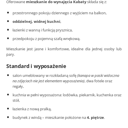
Oferowane
mieszkanie do wynajęcia Kabaty
składa się z:
przestronnego pokoju dziennego z wyjściem na balkon,
oddzielnej, widnej kuchni
,
łazienki z wanną i funkcją prysznica,
przedpokoju z pojemną szafą wnękową.
Mieszkanie jest jasne i komfortowe, idealne dla jednej osoby lub
pary.
Standard i wyposażenie
salon umeblowany w rozkładaną sofę
(kanapa w paski widoczna
na zdjęciach nie jest elementem wyposażenia)
, dwa fotele oraz
regały,
kuchnia w pełni wyposażona: lodówka, piekarnik, kuchenka oraz
stół,
łazienka z nową pralką,
budynek z windą – mieszkanie położone na
4. piętrze
.