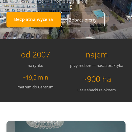
najmu przy metrze — z home stagingiem.
Bezpłatna wycena
Zobacz oferty
od 2007
najem
na rynku
przy metrze — nasza praktyka
~19,5 min
~900 ha
metrem do Centrum
Las Kabacki za oknem