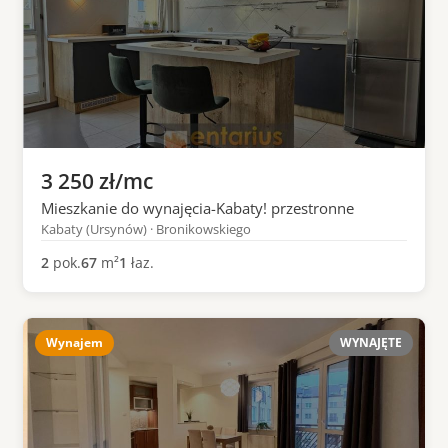
3 250 zł/mc
Mieszkanie do wynajęcia-Kabaty! przestronne
Kabaty (Ursynów) · Bronikowskiego
2
pok.
67
m²
1
łaz.
Wynajem
WYNAJĘTE