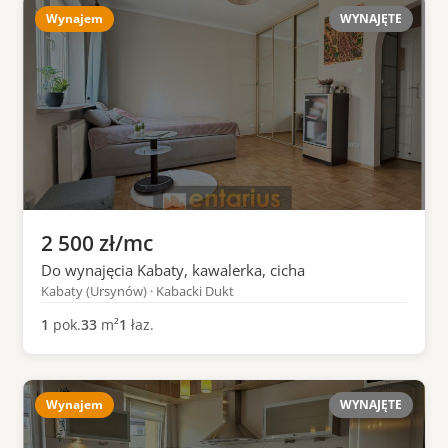
Wynajem
WYNAJĘTE
2 500 zł/mc
Do wynajęcia Kabaty, kawalerka, cicha
Kabaty (Ursynów) · Kabacki Dukt
1
pok.
33
m²
1
łaz.
Wynajem
WYNAJĘTE