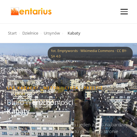
Start
›
Dzielnice
›
Ursynów
›
Kabaty
fot. Emptywords · Wikimedia Commons · CC BY-
SA 4.0
LAS KABACKI · METRO · CISZA · PRESTIŻ
Biuro nieruchomości
Kabaty
Najbardziej leśna część Ursynowa i jeden z jego najbardziej
prestiżowych adresów. Działamy tu głównie po stronie