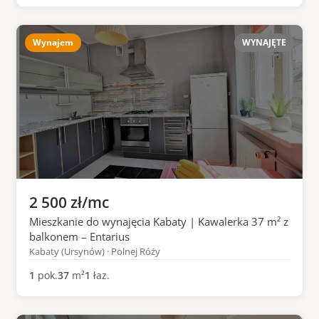
Wynajem
WYNAJĘTE
2 500 zł/mc
Mieszkanie do wynajęcia Kabaty | Kawalerka 37 m² z
balkonem – Entarius
Kabaty (Ursynów) · Polnej Róży
1
pok.
37
m²
1
łaz.