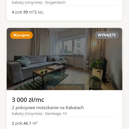
Kabaty (Ursynów) · Stryjeńskich
4
pok.
99
m²
2
łaz.
Wynajem
WYNAJĘTE
3 000 zł/mc
2 pokojowe mieszkanie na Kabatach
Kabaty (Ursynów) · Dembego 10
2
pok.
46.1
m²