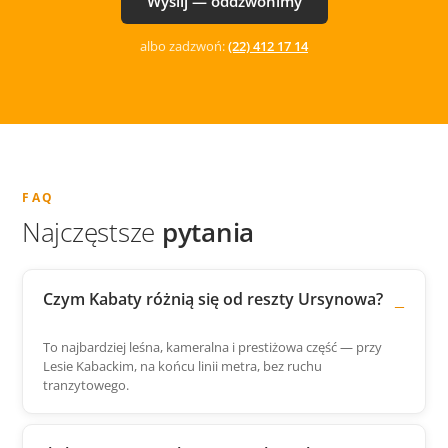
Wyślij — oddzwonimy
albo zadzwoń:
(22) 412 17 14
FAQ
Najczęstsze
pytania
Czym Kabaty różnią się od reszty Ursynowa?
To najbardziej leśna, kameralna i prestiżowa część — przy
Lesie Kabackim, na końcu linii metra, bez ruchu
tranzytowego.