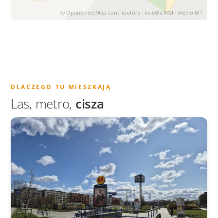
© OpenStreetMap contributors · osiedla MSI · metro M1
DLACZEGO TU MIESZKAJĄ
Las, metro,
cisza