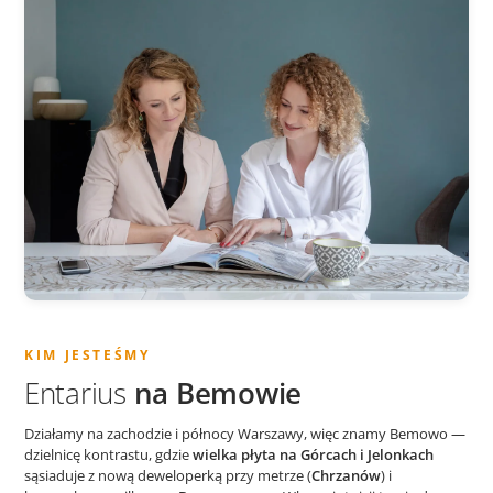
KIM JESTEŚMY
Entarius
na Bemowie
Działamy na zachodzie i północy Warszawy, więc znamy Bemowo —
dzielnicę kontrastu, gdzie
wielka płyta na Górcach i Jelonkach
sąsiaduje z nową deweloperką przy metrze (
Chrzanów
) i