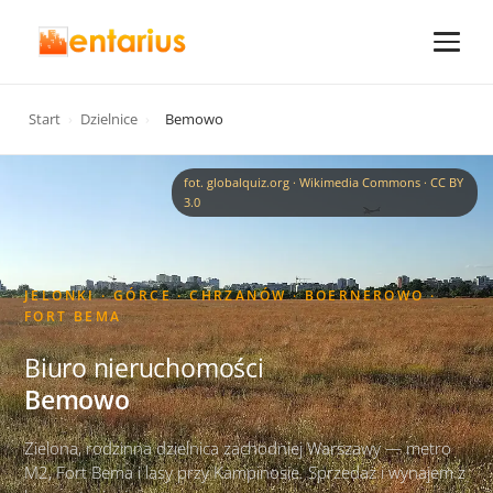
Start
›
Dzielnice
›
Bemowo
fot. globalquiz.org · Wikimedia Commons · CC BY
3.0
JELONKI · GÓRCE · CHRZANÓW · BOERNEROWO ·
FORT BEMA
Biuro nieruchomości
Bemowo
Zielona, rodzinna dzielnica zachodniej Warszawy — metro
M2, Fort Bema i lasy przy Kampinosie. Sprzedaż i wynajem z