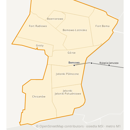
Boernerowo
Fort Bema
Fort Radiowo
Bemowo-Lotnisko
Groty
Górce
Bemowo
Księcia Janusza
Jelonki Północne
Jelonki
Jelonki Południowe
Chrzanów
© OpenStreetMap contributors · osiedla MSI · metro M1