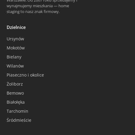
Warszawie. Od 2007 roku sprzedajemy i
wynajmujemy mieszkania — home
staging to nasz znak firmowy.
Dzielnice
Ursynów
Mokotów
Bielany
Wilanów
Piaseczno i okolice
Żoliborz
Bemowo
Białołęka
Tarchomin
Śródmieście