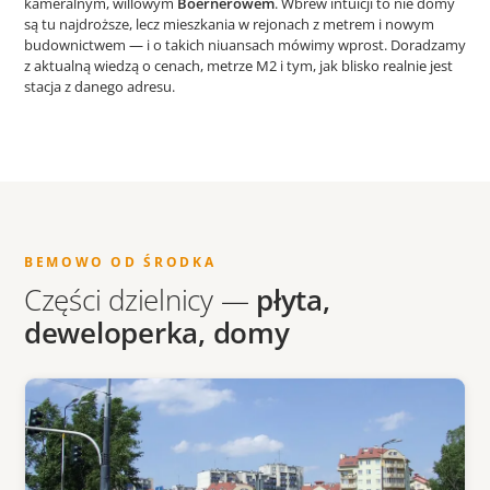
kameralnym, willowym
Boernerowem
. Wbrew intuicji to nie domy
są tu najdroższe, lecz mieszkania w rejonach z metrem i nowym
budownictwem — i o takich niuansach mówimy wprost. Doradzamy
z aktualną wiedzą o cenach, metrze M2 i tym, jak blisko realnie jest
stacja z danego adresu.
BEMOWO OD ŚRODKA
Części dzielnicy —
płyta,
deweloperka, domy