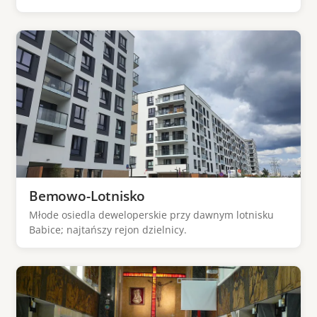
Bemowo-Lotnisko
Młode osiedla deweloperskie przy dawnym lotnisku
Babice; najtańszy rejon dzielnicy.