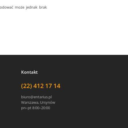
wodować może jednak brak
Kontakt
(22) 412 17 14
biuro@entarius.pl
Warszawa, Ursynów
pn–pt 8:00–20:00