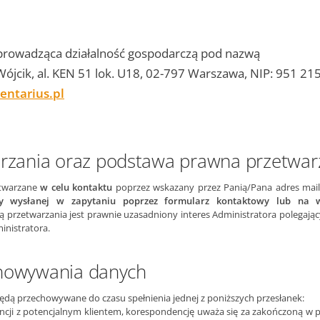
 prowadząca działalność gospodarczą pod nazwą
Wójcik, al. KEN 51 lok. U18, 02-797 Warszawa, NIP: 951 21
entarius.pl
arzania oraz podstawa prawna przetwar
etwarzane
w celu kontaktu
poprzez wskazany przez Panią/Pana adres ma
by wysłanej w zapytaniu poprzez formularz kontaktowy lub na 
 przetwarzania jest prawnie uzasadniony interes Administratora polegają
inistratora.
howywania danych
dą przechowywane do czasu spełnienia jednej z poniższych przesłanek:
ncji z potencjalnym klientem, korespondencję uważa się za zakończoną w 