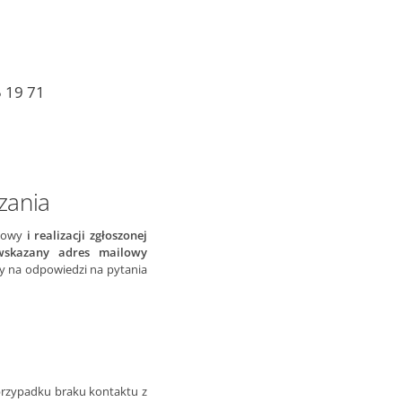
5 19 71
zania
ilowy
i realizacji zgłoszonej
wskazany adres mailowy
cy na odpowiedzi na pytania
przypadku braku kontaktu z