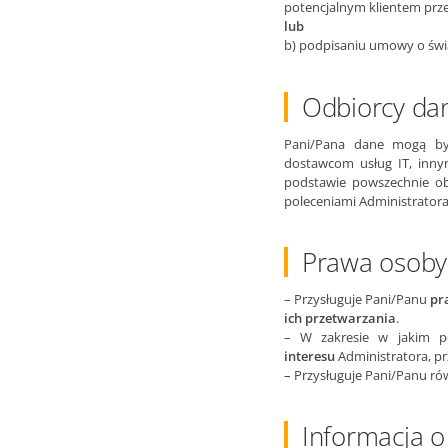
potencjalnym klientem prze
lub
b) podpisaniu umowy o świ
Odbiorcy da
Pani/Pana dane mogą być
dostawcom usług IT, inny
podstawie powszechnie ob
poleceniami Administratora
Prawa osoby,
– Przysługuje Pani/Panu
pr
ich przetwarzania
.
– W zakresie w jakim p
interesu
Administratora, p
– Przysługuje Pani/Panu r
Informacja 