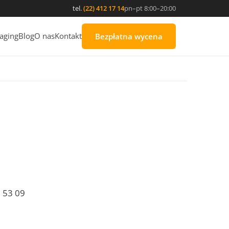
tel.
(22) 412 17 14
pn–pt 8:00–20:00
aging
Blog
O nas
Kontakt
Bezpłatna wycena
2 53 09