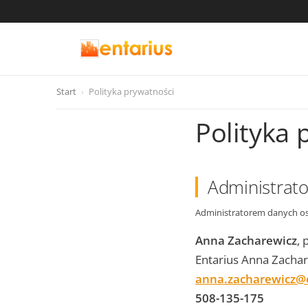
Start
›
Polityka prywatności
Polityka 
Administrat
Administratorem danych os
Anna Zacharewicz
,
Entarius Anna Zachar
anna.zacharewicz@e
508-135-175