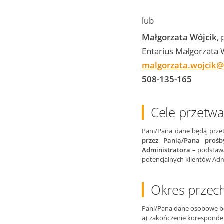
lub
Małgorzata Wójcik
,
Entarius Małgorzata 
malgorzata.wojcik@
508-135-165
Cele przetw
Pani/Pana dane będą prz
przez Panią/Pana proś
Administratora
– podstawą
potencjalnych klientów Adm
Okres przec
Pani/Pana dane osobowe bę
a) zakończenie koresponde