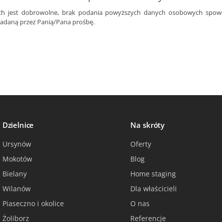
h jest dobrowolne, brak podania powyższych danych osobowych spo
zadaną przez Panią/Pana prośbę.
Dzielnice
Na skróty
Ursynów
Oferty
Mokotów
Blog
Bielany
Home staging
Wilanów
Dla właścicieli
Piaseczno i okolice
O nas
Żoliborz
Referencje