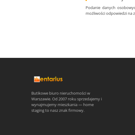
Podanie danych osobowyc
możliwości odpowiedzi na 
Butikowe biuro nieruchomości w
Warszawie. Od 2007 roku sprzedajemy i
wynajmujemy mieszkania — home
staging to nasz znak firmowy.