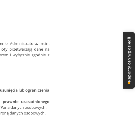
Raporty cen wg osiedli
ie Administratora, m.in.
ioty przetwarzają dane na
rem i wyłącznie zgodnie z
usunięcia
lub
ograniczenia
ka
prawnie uzasadnionego
ni/Pana danych osobowych.
hroną danych osobowych.