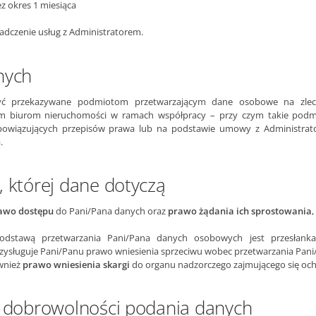
z okres 1 miesiąca
adczenie usług z Administratorem.
nych
 przekazywane podmiotom przetwarzającym dane osobowe na zlecen
m biurom nieruchomości w ramach współpracy – przy czym takie podm
owiązujących przepisów prawa lub na podstawie umowy z Administrato
.
 której dane dotyczą
awo dostępu
do Pani/Pana danych oraz
prawo żądania ich sprostowania
,
odstawą przetwarzania Pani/Pana danych osobowych jest przesłan
rzysługuje Pani/Panu prawo wniesienia sprzeciwu wobec przetwarzania Pa
ównież
prawo wniesienia skargi
do organu nadzorczego zajmującego się oc
o dobrowolności podania danych