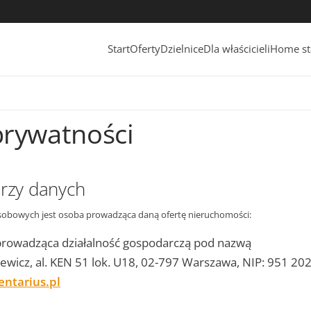
Start
Oferty
Dzielnice
Dla właścicieli
Home st
prywatności
orzy danych
obowych jest osoba prowadząca daną ofertę nieruchomości:
 prowadząca działalność gospodarczą pod nazwą
ewicz, al. KEN 51 lok. U18, 02-797 Warszawa, NIP: 951 20
ntarius.pl