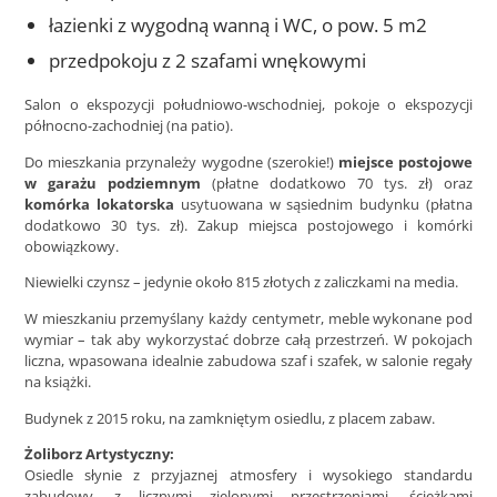
łazienki z wygodną wanną i WC, o pow. 5 m2
przedpokoju z 2 szafami wnękowymi
Salon o ekspozycji południowo-wschodniej, pokoje o ekspozycji
północno-zachodniej (na patio).
Do mieszkania przynależy wygodne (szerokie!)
miejsce postojowe
w garażu podziemnym
(płatne dodatkowo 70 tys. zł) oraz
komórka lokatorska
usytuowana w sąsiednim budynku (płatna
dodatkowo 30 tys. zł). Zakup miejsca postojowego i komórki
obowiązkowy.
Niewielki czynsz – jedynie około 815 złotych z zaliczkami na media.
W mieszkaniu przemyślany każdy centymetr, meble wykonane pod
wymiar – tak aby wykorzystać dobrze całą przestrzeń. W pokojach
liczna, wpasowana idealnie zabudowa szaf i szafek, w salonie regały
na książki.
Budynek z 2015 roku, na zamkniętym osiedlu, z placem zabaw.
Żoliborz Artystyczny:
Osiedle słynie z przyjaznej atmosfery i wysokiego standardu
zabudowy, z licznymi zielonymi przestrzeniami, ścieżkami