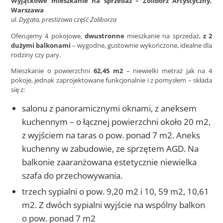
Wyjątkowe mieszkanie na sprzedaż – Żoliborz Artystyczny,
Warszawa
ul. Dygata, prestiżowa część Żoliborza
Oferujemy 4 pokojowe,
dwustronne
mieszkanie na sprzedaż,
z 2
dużymi balkonami
– wygodne, gustownie wykończone, idealne dla
rodziny czy pary.
Mieszkanie o powierzchni
62,45 m2
– niewielki metraż jak na 4
pokoje, jednak zaprojektowane funkcjonalnie i z pomysłem – składa
się z:
salonu z panoramicznymi oknami, z aneksem
kuchennym – o łącznej powierzchni około 20 m2,
z wyjściem na taras o pow. ponad 7 m2. Aneks
kuchenny w zabudowie, ze sprzętem AGD. Na
balkonie zaaranżowana estetycznie niewielka
szafa do przechowywania.
trzech sypialni o pow. 9,20 m2 i 10, 59 m2, 10,61
m2. Z dwóch sypialni wyjście na wspólny balkon
o pow. ponad 7 m2