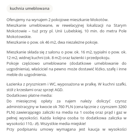
kuchnia umeblowana
Oferujemy na wynajem 2 pokojowe mieszkanie Mokotów.
Mieszkanie umeblowane, w rewelacyjnej lokalizacji na Starym
Mokotowie – tuż przy pl. Unii Lubelskiej, 10 min. do metra Pole
Mokotowskie.
Mieszkanie o pow. ok 46 m2, dwa niezależne pokoje.
Mieszkanie składa się z salonu o pow. ok. 16 m2, sypialni o pow. ok.
12 m2, widnej kuchni (ok. 8 m2) oraz łazienki i przedpokoju.
Pokoje częściowo umeblowane (dodatkowe umeblowanie do
uzgodnienia), właściciel na pewno może dostawić łóżko, szafę i inne
meble do uzgodnienia.
Łazienka z prysznicem i WC, wyposażona w pralkę. W kuchni szafki,
stół z krzesłami oraz sprzęt AGD.
Dodatkowo płatne media:
Do miesięcznej opłaty za najem należy doliczyć czynsz
administracyjny w kwocie ok 760 PLN (cena łącznie z czynszem 3260
PLN) zawierającego zaliczki na media na 1 osobę oraz prąd i gaz w
pełnej wysokości. Każda kolejna osoba to dodatkowa zaliczka w
wysokości 110,- zł). Wszystkie media miejskie!
Przy podpisaniu umowy wymagana jest kaucja w wysokości