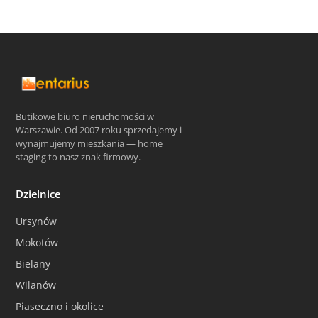
Butikowe biuro nieruchomości w
Warszawie. Od 2007 roku sprzedajemy i
wynajmujemy mieszkania — home
staging to nasz znak firmowy.
Dzielnice
Ursynów
Mokotów
Bielany
Wilanów
Piaseczno i okolice