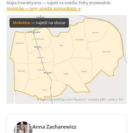
Mapa interaktywna — najedź na osiedla. Pełny przewodnik:
Mokotów — ceny, osiedla, komunikacja →
Politechnika
Mokotów
— najedź na obszar
Pole Mokotowskie
Siekierki
Stary Mokotów
Czerniaków
Wyględów
Sielce
Racławicka
Augustówka
Wierzbno
Ksawerów
Służewiec
Sadyba
Wilanowska
Stegny
Służew
© OpenStreetMap contributors · osiedla MSI · metro M1
Anna Zacharewicz