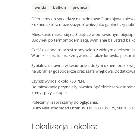
winda
balkon
piwnica
Oferujemy do sprzedaży nietuzinkowe 2-pokojowe mieszk
z oknem, która może służyć również jako gabinet czy pokó
Mieszkanie mieści się na 3 piętrze w odnowionym pięciopi
Budynek po termomodernizacji, wymianie balustrad balko
Część dzienna to przestronny salon z widnym aneksem ku
W aneksie pralka oraz zmywarka a także lodówka piekarni
Sypialnia ustawna w kwadracie z dużym oknem oraz z wej
na ubrania/ gospodarcze oraz szafa wnękowa. Dodatkowa 
Czynsz wynosi około 730 PLN.
Do mieszkania przynależy piwnica. Spółdzielcze własności
kredyt przy zakupie.
Polecamy i zapraszamy do oglądania.
Biuro Nieruchomosci Entarius. Tel.: 508 135 175, 508 135 16
Lokalizacja i okolica