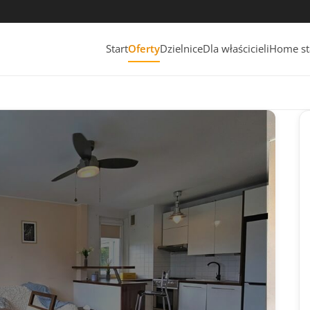
Start
Oferty
Dzielnice
Dla właścicieli
Home st