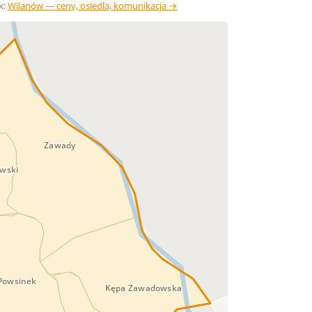
k:
Wilanów — ceny, osiedla, komunikacja →
Zawady
wski
Powsinek
Kępa Zawadowska