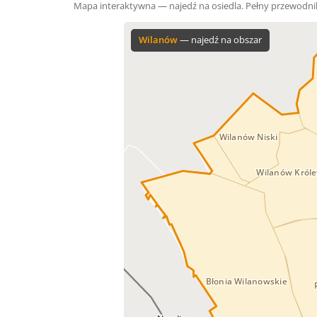
Mapa interaktywna — najedź na osiedla. Pełny przewodni
Wilanów
— najedź na obszar
Wilanów Niski
Wilanów Króle
Błonia Wilanowskie