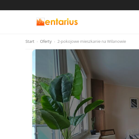
Start
›
Oferty
›
2-pokojowe mieszkanie na Wilanowie