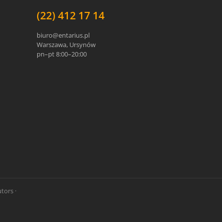
(22) 412 17 14
biuro@entarius.pl
Warszawa, Ursynów
pn–pt 8:00–20:00
tors ·