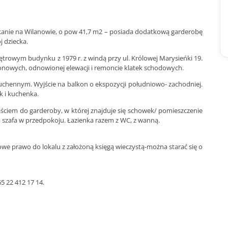
anie na Wilanowie, o pow 41,7 m2 – posiada dodatkową garderobę
j dziecka.
ętrowym budynku z 1979 r. z windą przy ul. Królowej Marysieńki 19.
nowych, odnowionej elewacji i remoncie klatek schodowych.
chennym. Wyjście na balkon o ekspozycji południowo- zachodniej.
k i kuchenka.
ściem do garderoby, w której znajduje się schowek/ pomieszczenie
szafa w przedpokoju. Łazienka razem z WC, z wanną.
owe prawo do lokalu z założoną księgą wieczystą-można starać się o
5 22 412 17 14.