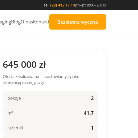
tel.
(22) 412 17 14
pn–pt 8:00–20:00
aging
Blog
O nas
Kontakt
Bezpłatna wycena
645 000 zł
Oferta zrealizowana — zostawiamy ją jako
referencję naszej pracy.
2
pokoje
41.7
m²
1
łazienki