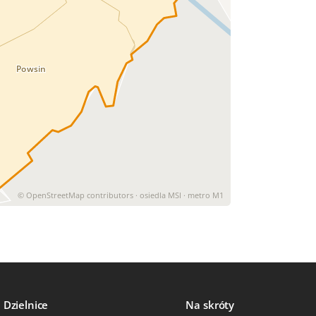
Powsin
© OpenStreetMap contributors · osiedla MSI · metro M1
Dzielnice
Na skróty