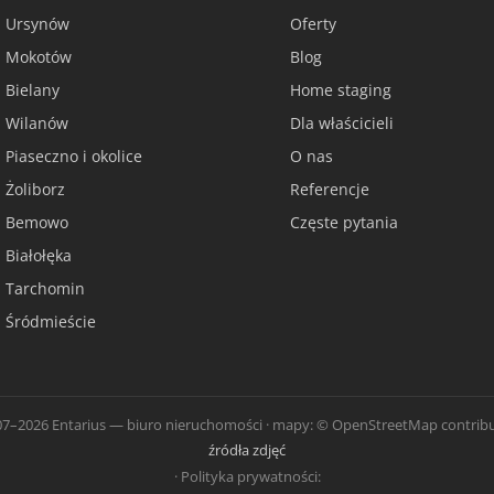
Ursynów
Oferty
Mokotów
Blog
Bielany
Home staging
Wilanów
Dla właścicieli
Piaseczno i okolice
O nas
Żoliborz
Referencje
Bemowo
Częste pytania
Białołęka
Tarchomin
Śródmieście
7–2026 Entarius — biuro nieruchomości · mapy: © OpenStreetMap contribu
źródła zdjęć
· Polityka prywatności: