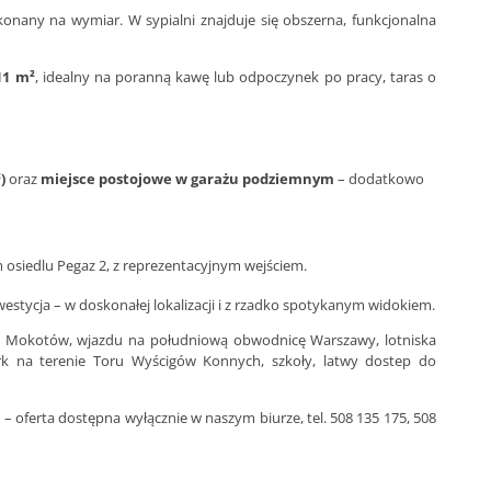
nany na wymiar. W sypialni znajduje się obszerna, funkcjonalna
11 m²
, idealny na poranną kawę lub odpoczynek po pracy, taras o
)
oraz
miejsce postojowe w garażu podziemnym
– dodatkowo
 osiedlu Pegaz 2, z reprezentacyjnym wejściem.
westycja – w doskonałej lokalizacji i z rzadko spotykanym widokiem.
field Mokotów, wjazdu na południową obwodnicę Warszawy, lotniska
ark na terenie Toru Wyścigów Konnych, szkoły, latwy dostep do
– oferta dostępna wyłącznie w naszym biurze, tel. 508 135 175, 508