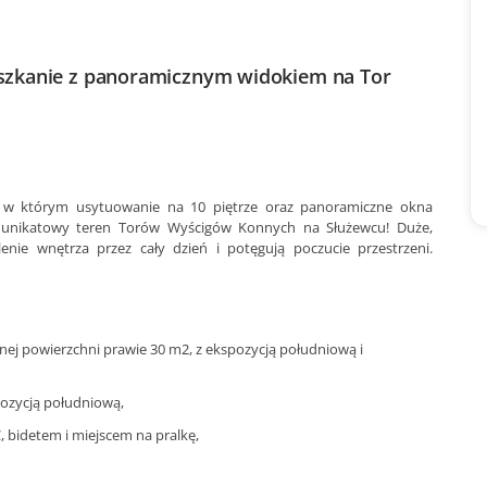
szkanie z panoramicznym widokiem na Tor
e, w którym usytuowanie na 10 piętrze oraz panoramiczne okna
 unikatowy teren Torów Wyścigów Konnych na Służewcu! Duże,
nie wnętrza przez cały dzień i potęgują poczucie przestrzeni.
ej powierzchni prawie 30 m2, z ekspozycją południową i
pozycją południową,
, bidetem i miejscem na pralkę,