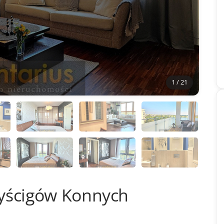
1 / 21
yścigów Konnych