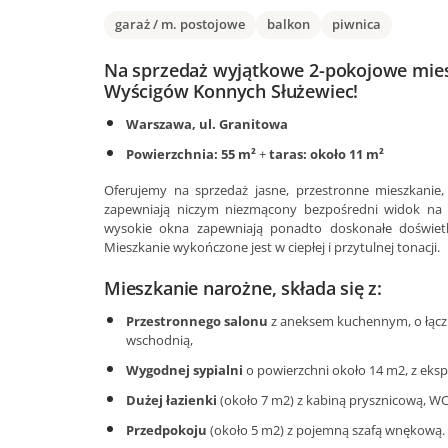
garaż / m. postojowe
balkon
piwnica
Na sprzedaż wyjątkowe 2-pokojowe mie
Wyścigów Konnych Służewiec!
Warszawa, ul. Granitowa
Powierzchnia: 55 m²
+
taras: około 11 m²
Oferujemy na sprzedaż jasne, przestronne mieszkani
zapewniają niczym niezmącony bezpośredni widok na
wysokie okna zapewniają ponadto doskonałe doświetle
Mieszkanie wykończone jest w ciepłej i przytulnej tonacji.
Mieszkanie narożne, składa się z:
Przestronnego salonu
z aneksem kuchennym, o łączn
wschodnią,
Wygodnej sypialni
o powierzchni około 14 m2, z eks
Dużej łazienki
(około 7 m2) z kabiną prysznicową, WC
Przedpokoju
(około 5 m2) z pojemną szafą wnękową.