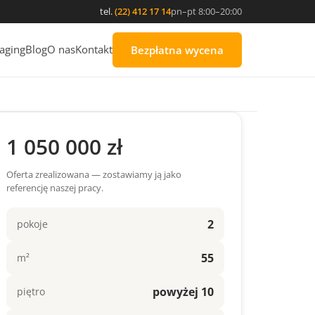
tel.
(22) 412 17 14
pn–pt 8:00–20:00
aging
Blog
O nas
Kontakt
Bezpłatna wycena
1 050 000 zł
Oferta zrealizowana — zostawiamy ją jako
referencję naszej pracy.
2
pokoje
55
m²
powyżej 10
piętro