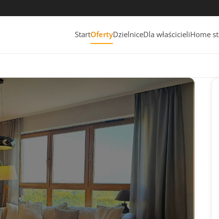
Start
Oferty
Dzielnice
Dla właścicieli
Home st