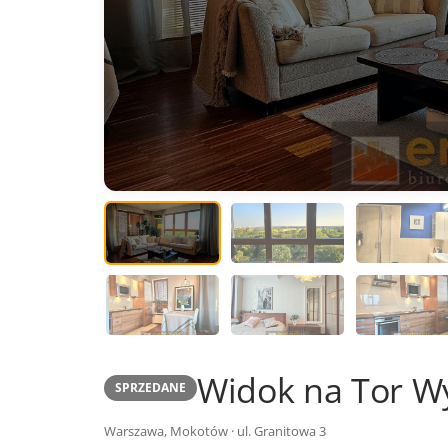
Widok na Tor W
SPRZEDANE
Warszawa, Mokotów · ul. Granitowa 3