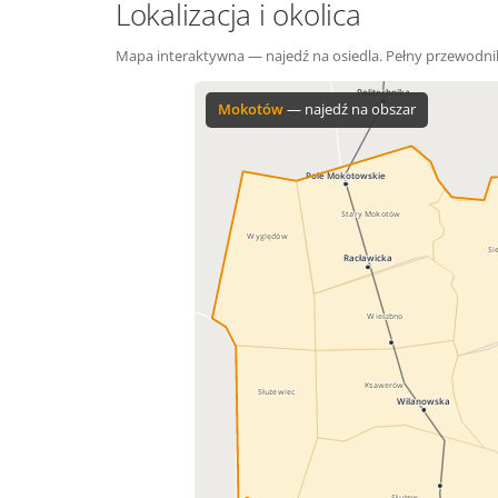
Lokalizacja i okolica
Mapa interaktywna — najedź na osiedla. Pełny przewodni
Politechnika
Mokotów
— najedź na obszar
Pole Mokotowskie
Stary Mokotów
Wyględów
Si
Racławicka
Wierzbno
Ksawerów
Służewiec
Wilanowska
Służew