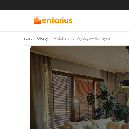
Start
›
Oferty
›
Widok na Tor Wyścigów Konnych