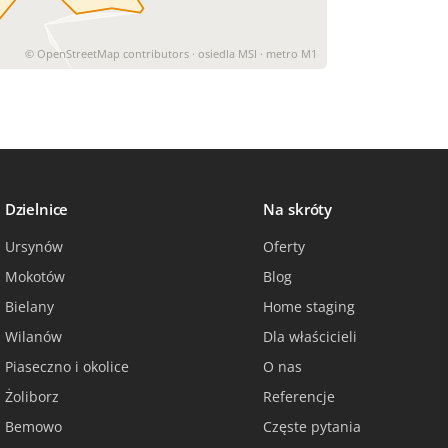
© OpenStreetMap contributors · osiedla MSI · metro M1
Dzielnice
Na skróty
Ursynów
Oferty
Mokotów
Blog
Bielany
Home staging
Wilanów
Dla właścicieli
Piaseczno i okolice
O nas
Żoliborz
Referencje
Bemowo
Częste pytania