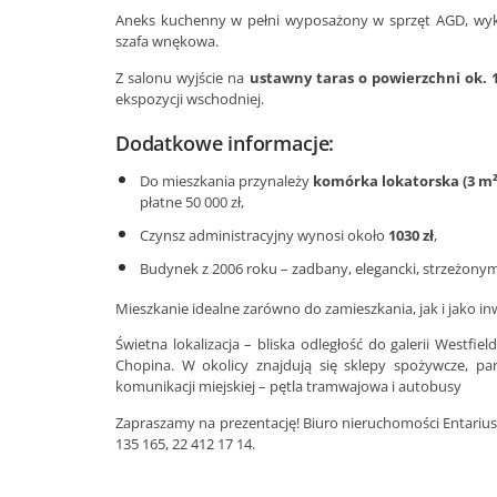
Aneks kuchenny w pełni wyposażony w sprzęt AGD, wyko
szafa wnękowa.
Z salonu wyjście na
ustawny taras o powierzchni ok. 
ekspozycji wschodniej.
Dodatkowe informacje:
Do mieszkania przynależy
komórka lokatorska (3 m²
płatne 50 000 zł,
Czynsz administracyjny wynosi około
1030 zł
,
Budynek z 2006 roku – zadbany, elegancki, strzeżonym
Mieszkanie idealne zarówno do zamieszkania, jak i jako in
Świetna lokalizacja – bliska odległość do galerii West
Chopina. W okolicy znajdują się sklepy spożywcze, p
komunikacji miejskiej – pętla tramwajowa i autobusy
Zapraszamy na prezentację! Biuro nieruchomości Entarius 
135 165, 22 412 17 14.