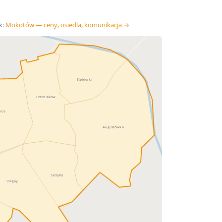
k:
Mokotów — ceny, osiedla, komunikacja →
Siekierki
Czerniaków
elce
Augustówka
Sadyba
Stegny