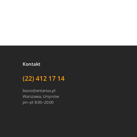
Kontakt
(22) 412 17 14
biuro@entarius.pl
Warszawa, Ursynów
pn–pt 8:00–20:00