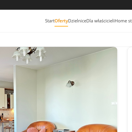
Start
Oferty
Dzielnice
Dla właścicieli
Home st