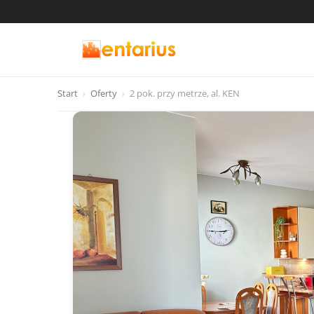
Start
›
Oferty
›
2 pok. przy metrze, al. KEN