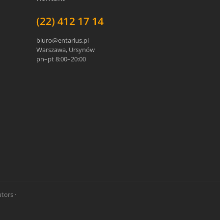
(22) 412 17 14
biuro@entarius.pl
Warszawa, Ursynów
pn–pt 8:00–20:00
tors ·