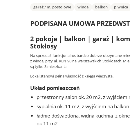
garaż / m. postojowe
winda
balkon
piwnica
PODPISANA UMOWA PRZEDWST
2 pokoje | balkon | garaż | ko
Stokłosy
Na sprzedaż funkcjonalne, bardzo dobrze utrzymane mies
z windą, przy al. KEN 90 na warszawskich Stokłosach. Mies
są tylko 3 mieszkania.
Lokal stanowi pełną własność z księgą wieczystą.
Układ pomieszczeń
przestronny salon ok. 20 m2, z wyjściem 
sypialnia ok. 11 m2, z wyjściem na balkon
ładnie doświetlona, widna kuchnia z okne
ok 11 m2