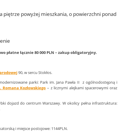
a piętrze powyżej mieszkania, o powierzchni ponad
lenie
 płatne łącznie 80 000 PLN – zakup obligatoryjny.
Narodowej
90, w sercu Stokłos.
modernizowane parki: Park im. Jana Pawła II z ogólnodostępną i
m. Romana Kozłowskiego
– z licznymi alejkami spacerowymi oraz
ybki dojazd do centrum Warszawy. W okolicy pełna infrastruktura:
.
katorską i miejsce postojowe: 1144PLN.