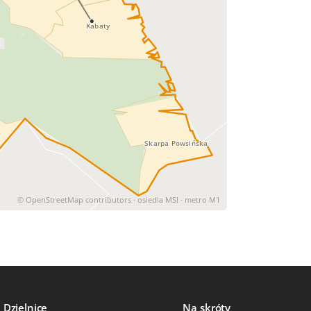
Kabaty
Skarpa Powsińska
© OpenStreetMap contributors · osiedla MSI · metro M1
Dzielnice
Na skróty