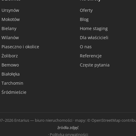
Ursynów
Oferty
Mokotów
Blog
Bielany
Home staging
Wilanów
Dla właścicieli
Piaseczno i okolice
O nas
Żoliborz
Referencje
Bemowo
Częste pytania
Białołęka
Tarchomin
Śródmieście
7–2026 Entarius — biuro nieruchomości · mapy: © OpenStreetMap contribu
źródła zdjęć
· Polityka prywatności: