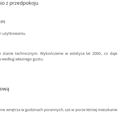
io z przedpokoju
rem
m użytkowaniu.
stanie technicznym. Wykończenie w estetyce lat 2000., co daje
a według własnego gustu.
lową
one wnętrza w godzinach porannych, zaś w porze letniej mieszkanie