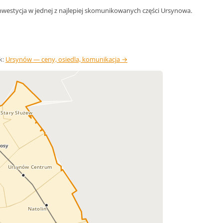
inwestycja w jednej z najlepiej skomunikowanych części Ursynowa.
k:
Ursynów — ceny, osiedla, komunikacja →
Stary Służew
łosy
Ursynów Centrum
Natolin