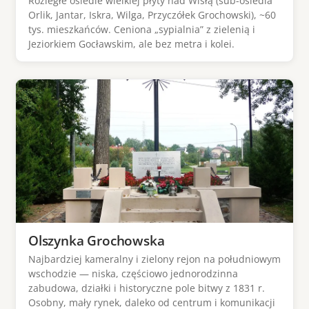
Rozległe osiedle wielkiej płyty nad Wisłą (sub-osiedla
Orlik, Jantar, Iskra, Wilga, Przyczółek Grochowski), ~60
tys. mieszkańców. Ceniona „sypialnia” z zielenią i
Jeziorkiem Gocławskim, ale bez metra i kolei.
Olszynka Grochowska
Najbardziej kameralny i zielony rejon na południowym
wschodzie — niska, częściowo jednorodzinna
zabudowa, działki i historyczne pole bitwy z 1831 r.
Osobny, mały rynek, daleko od centrum i komunikacji