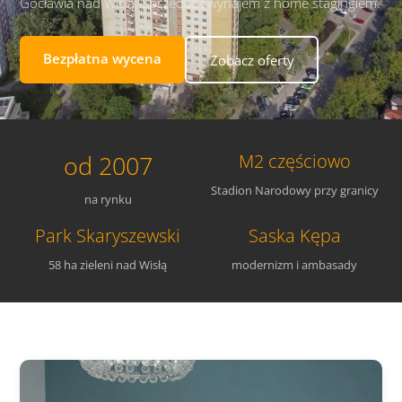
Gocławia nad Wisłą. Sprzedaż i wynajem z home stagingiem.
Bezpłatna wycena
Zobacz oferty
od 2007
M2 częściowo
Stadion Narodowy przy granicy
na rynku
Park Skaryszewski
Saska Kępa
58 ha zieleni nad Wisłą
modernizm i ambasady