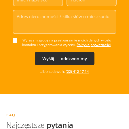
Wyrażam zgodę na przetwarzanie moich danych w celu
kontaktu i przygotowania wyceny.
Polityka prywatności
.
Wyślij — oddzwonimy
albo zadzwoń:
(22) 412 17 14
FAQ
Najczęstsze
pytania