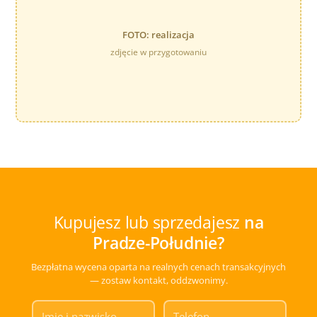
FOTO: realizacja
zdjęcie w przygotowaniu
Kupujesz lub sprzedajesz
na
Pradze-Południe?
Bezpłatna wycena oparta na realnych cenach transakcyjnych
— zostaw kontakt, oddzwonimy.