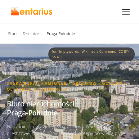
Start
›
Dzielnice
›
Praga-Południe
fot. Emptywords · Wikimedia Commons · CC BY-
SA 4.0
SASKA KĘPA · KAMIONEK · GROCHÓW · GOCŁAW ·
OLSZYNKA GROCHOWSKA
Biuro nieruchomości
Praga-Południe
Najludniejsza prawobrzeżna dzielnica Warszawy — od
prestiżowej, modernistycznej Saskiej Kępy po wielką płytę