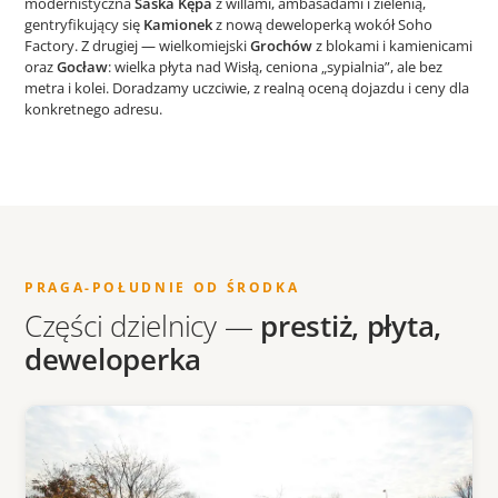
modernistyczna
Saska Kępa
z willami, ambasadami i zielenią,
gentryfikujący się
Kamionek
z nową deweloperką wokół Soho
Factory. Z drugiej — wielkomiejski
Grochów
z blokami i kamienicami
oraz
Gocław
: wielka płyta nad Wisłą, ceniona „sypialnia”, ale bez
metra i kolei. Doradzamy uczciwie, z realną oceną dojazdu i ceny dla
konkretnego adresu.
PRAGA-POŁUDNIE OD ŚRODKA
Części dzielnicy —
prestiż, płyta,
deweloperka