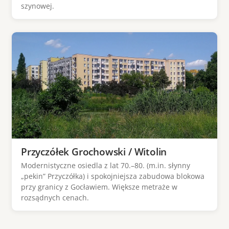
szynowej.
Przyczółek Grochowski / Witolin
Modernistyczne osiedla z lat 70.–80. (m.in. słynny
„pekin” Przyczółka) i spokojniejsza zabudowa blokowa
przy granicy z Gocławiem. Większe metraże w
rozsądnych cenach.