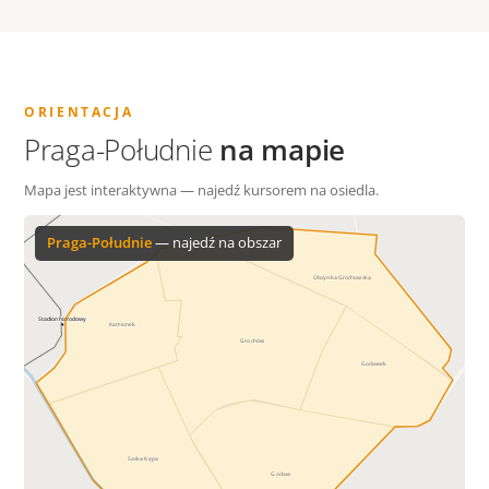
ORIENTACJA
Praga-Południe
na mapie
Mapa jest interaktywna — najedź kursorem na osiedla.
Praga-Południe
— najedź na obszar
Olszynka Grochowska
Stadion Narodowy
Kamionek
Grochów
Gocławek
Saska Kępa
Gocław