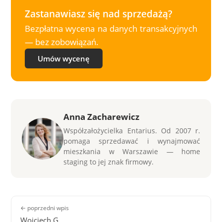
Zastanawiasz się nad sprzedażą?
Bezpłatna wycena na danych transakcyjnych
— bez zobowiązań.
Umów wycenę
Anna Zacharewicz
Współzałożycielka Entarius. Od 2007 r.
pomaga sprzedawać i wynajmować
mieszkania w Warszawie — home
staging to jej znak firmowy.
← poprzedni wpis
Wojciech G.